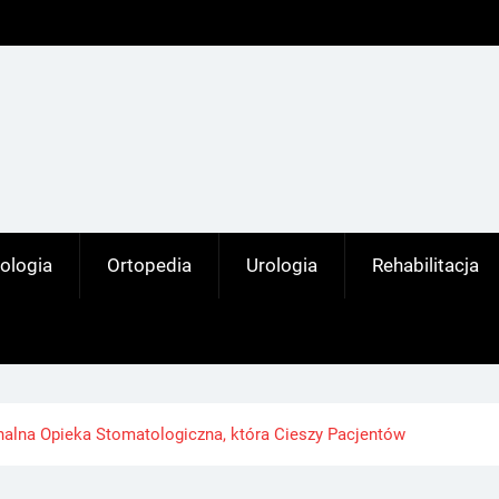
ologia
Ortopedia
Urologia
Rehabilitacja
onalna Opieka Stomatologiczna, która Cieszy Pacjentów