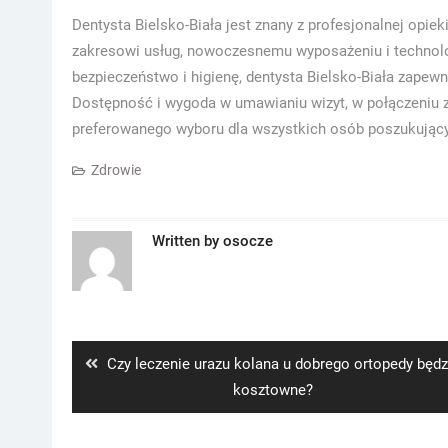
Dentysta Bielsko-Biała jest znany z profesjonalnej opie
zakresowi usług, nowoczesnemu wyposażeniu i technolo
bezpieczeństwo i higienę, dentysta Bielsko-Biała zape
Dostępność i wygoda w umawianiu wizyt, w połączeniu z 
preferowanego wyboru dla wszystkich osób poszukujący
Zdrowie
Written by
osocze
Nawigacja
wpisu
Previous
Czy leczenie urazu kolana u dobrego ortopedy będz
post:
kosztowne?