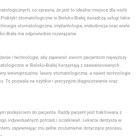
matologicznych, co sprawia, że jest to idealne miejsce dla osób
raktyki stomatologiczne w Bielsku-Białej świadczą usługi takie
chirurgia stomatologiczna, implantologia, endodoncja oraz wiele
lsko-Biała ma odpowiednie rozwiązanie.
żenie i technologie, aby zapewnić swoim pacjentom najwyższy
matologiczne w Bielsku-Białej korzystają z zaawansowanych
nery wewnątrzustne, lasery stomatologiczne, a nawet technologie
u. To pozwala na szybkie i precyzyjne diagnozowanie oraz
nym podejściem do pacjenta. Każdy pacjent jest traktowany z
ego indywidualnych potrzeb i oczekiwań. Lekarze dentysta w
cjentem, zapewniając mu pełne zrozumienie dotyczące procesu