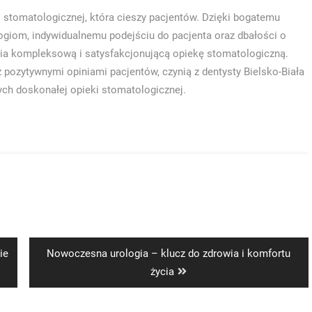
ki stomatologicznej, która cieszy pacjentów. Dzięki bogatemu
giom, indywidualnemu podejściu do pacjenta oraz dbałości o
wnia kompleksową i satysfakcjonującą opiekę stomatologiczną.
pozytywnymi opiniami pacjentów, czynią z dentysty Bielsko-Biała
ch doskonałej opieki stomatologicznej.
Next
ie
Nowoczesna urologia – klucz do zdrowia i komfortu
post:
życia