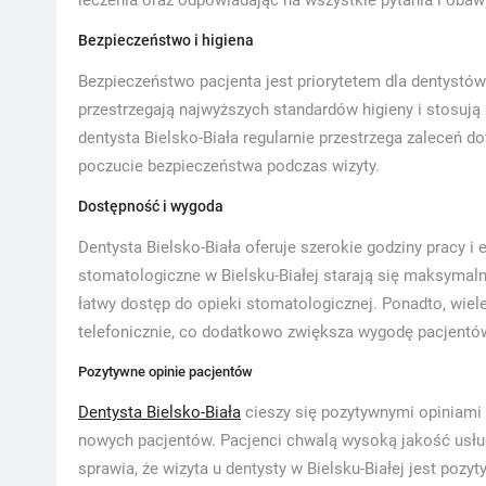
leczenia oraz odpowiadając na wszystkie pytania i obaw
Bezpieczeństwo i higiena
Bezpieczeństwo pacjenta jest priorytetem dla dentystów
przestrzegają najwyższych standardów higieny i stosują 
dentysta Bielsko-Biała regularnie przestrzega zaleceń 
poczucie bezpieczeństwa podczas wizyty.
Dostępność i wygoda
Dentysta Bielsko-Biała oferuje szerokie godziny pracy i
stomatologiczne w Bielsku-Białej starają się maksyma
łatwy dostęp do opieki stomatologicznej. Ponadto, wiel
telefonicznie, co dodatkowo zwiększa wygodę pacjentó
Pozytywne opinie pacjentów
Dentysta Bielsko-Biała
cieszy się pozytywnymi opiniami 
nowych pacjentów. Pacjenci chwalą wysoką jakość usług
sprawia, że wizyta u dentysty w Bielsku-Białej jest po