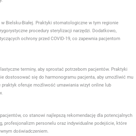
y.
 w Bielsku-Białej. Praktyki stomatologiczne w tym regionie
rygorystyczne procedury sterylizacji narzędzi. Dodatkowo,
dotyczących ochrony przed COVID-19, co zapewnia pacjentom
 elastyczne terminy, aby sprostać potrzebom pacjentów. Praktyki
lnie dostosować się do harmonogramu pacjenta, aby umożliwić mu
e praktyk oferuje możliwość umawiania wizyt online lub
w.
pacjentów, co stanowi najlepszą rekomendację dla potencjalnych
, profesjonalizm personelu oraz indywidualne podejście, które
zytywnym doświadczeniem.