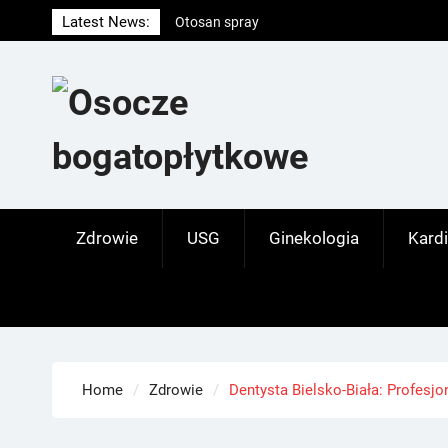
Skip
Latest News:
Otosan spray
to
Korony
content
Endokrynolog warszawa
Zdrowie
USG
Ginekologia
Kardi
Home
Zdrowie
Dentysta Bielsko-Biała: Profesj