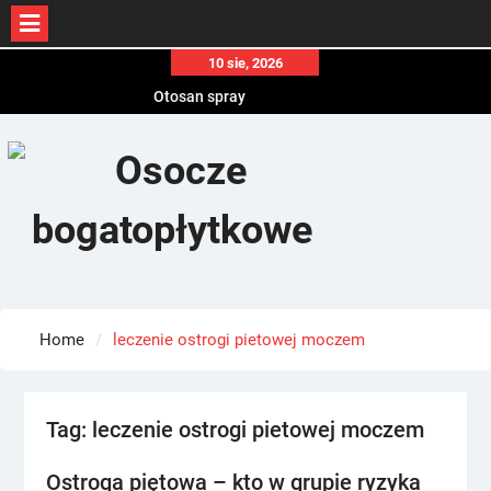
Skip
10 sie, 2026
to
Otosan spray
content
Korony
Endokrynolog warszawa
Home
leczenie ostrogi pietowej moczem
Tag:
leczenie ostrogi pietowej moczem
Ostroga piętowa – kto w grupie ryzyka