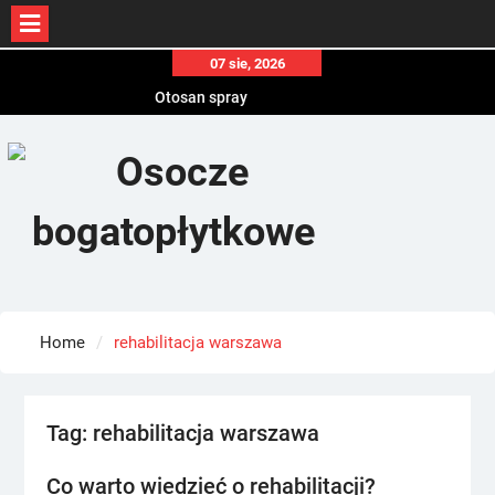
Skip
07 sie, 2026
to
Otosan spray
content
Korony
Endokrynolog warszawa
Home
rehabilitacja warszawa
Tag:
rehabilitacja warszawa
Co warto wiedzieć o rehabilitacji?