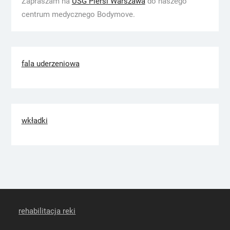
Zapraszam na
USG Piersi Warszawa
do naszego
centrum medycznego Bodymove.
fala uderzeniowa
wkładki
rehabilitacja reki