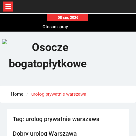
Skip
08 sie, 2026
to
Otosan spray
content
Korony
Endokrynolog warszawa
Home
urolog prywatnie warszawa
Tag:
urolog prywatnie warszawa
Dobry urolog Warszawa