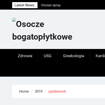
Skip
Otosan spray
Latest News:
to
Korony
content
Endokrynolog warszawa
Zdrowie
USG
Ginekologia
Kardi
Home
2019
październik