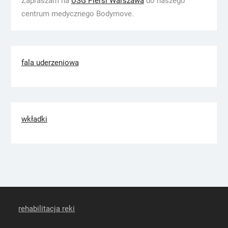
Zapraszam na
USG Piersi Warszawa
do naszego
centrum medycznego Bodymove.
fala uderzeniowa
wkładki
rehabilitacja reki