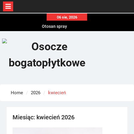
Skip
06 sie, 2026
to
Otosan spray
content
Korony
Endokrynolog warszawa
Home
2026
kwiecień
Miesiąc:
kwiecień 2026