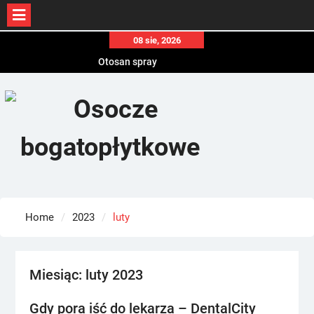
Skip
08 sie, 2026
to
Otosan spray
content
Korony
Endokrynolog warszawa
Home
2023
luty
Miesiąc:
luty 2023
Gdy pora iść do lekarza – DentalCity