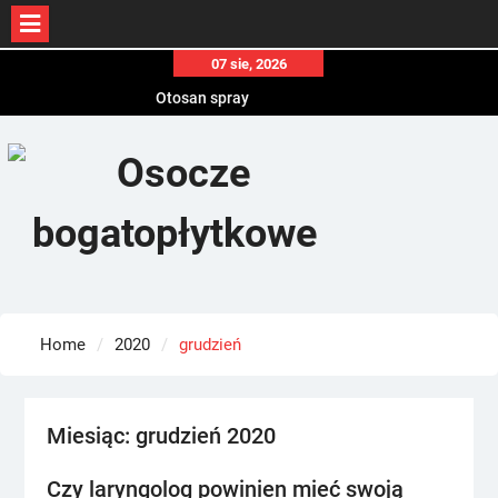
Skip
07 sie, 2026
to
Otosan spray
content
Korony
Endokrynolog warszawa
Home
2020
grudzień
Miesiąc:
grudzień 2020
Czy laryngolog powinien mieć swoją