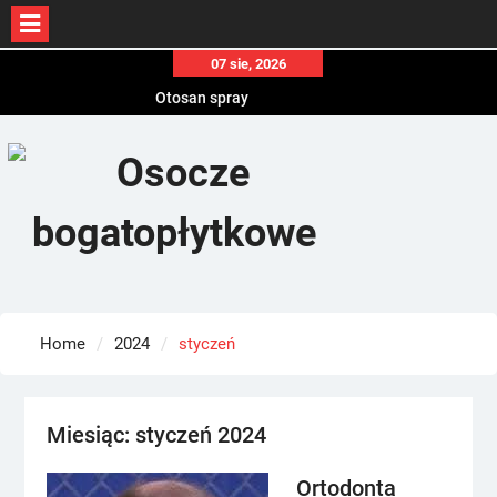
Skip
07 sie, 2026
to
Otosan spray
content
Korony
Endokrynolog warszawa
Home
2024
styczeń
Miesiąc:
styczeń 2024
Ortodonta