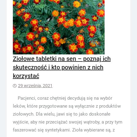
Ziołowe tabletki na sen – poznaj ich
skuteczność i kto powinien z nich
korzystać
29 września, 2021
Pacjenci, coraz chętniej decydują się na wybór
leków, które przygotowane są wyłącznie z produktów
ziołowych. Dla wielu, jawi się to jako doskonałe
wyjście, aby nie przeciążać swojej wątroby, a przy tym
faszerować się syntetykami. Zioła wybierane są, z