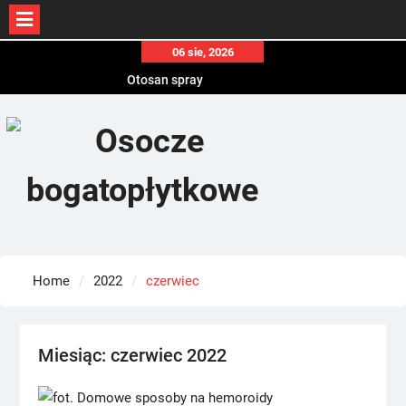
Skip
06 sie, 2026
to
Otosan spray
content
Korony
Endokrynolog warszawa
Home
2022
czerwiec
Miesiąc:
czerwiec 2022