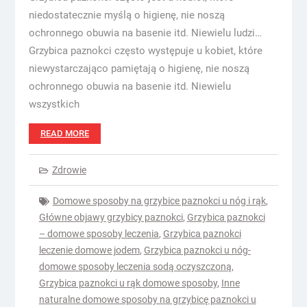
niedostatecznie myślą o higienę, nie noszą
ochronnego obuwia na basenie itd. Niewielu ludzi…
Grzybica paznokci często występuje u kobiet, które
niewystarczająco pamiętają o higienę, nie noszą
ochronnego obuwia na basenie itd. Niewielu
wszystkich
READ MORE
Zdrowie
Domowe sposoby na grzybice paznokci u nóg i rąk
,
Główne objawy grzybicy paznokci
,
Grzybica paznokci
– domowe sposoby leczenia
,
Grzybica paznokci
leczenie domowe jodem
,
Grzybica paznokci u nóg-
domowe sposoby leczenia sodą oczyszczoną
,
Grzybica paznokci u rąk domowe sposoby
,
Inne
naturalne domowe sposoby na grzybicę paznokci u