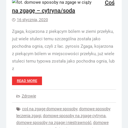
Coś
na zgagę – cytryna/soda
16 stycznia, 2020
Zgaga, kojarzona z piekącym bólem w ziemi przełyku,
już wiele stuleci temu szczególna została jako
pochodna ognia, czyli z łac. pyrosis Zgaga, kojarzona
z piekącym bólem w miejscowości przełyku, już wiele
stuleci temu typowa została jako pochodna ognia, lub
z
READ MORE
Zdrowie
coś na zgagę domowe sposoby
,
domowe sposoby
leczenia zgagi
,
domowe sposoby na zgagę cytryna
,
domowe sposoby na zgagę i niestrawność
,
domowe