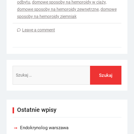
odbytu
,
domowe sposoby na hemoroidy w ciąży
,
domowe sposoby na hemoroidy zewnętrzne
,
domowe
sposoby na hemoroidy ziemniak
Leave a comment
Szukaj:
Ostatnie wpisy
Endokrynolog warszawa