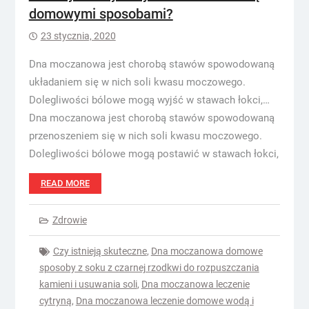
domowymi sposobami?
23 stycznia, 2020
Dna moczanowa jest chorobą stawów spowodowaną
układaniem się w nich soli kwasu moczowego.
Dolegliwości bólowe mogą wyjść w stawach łokci,…
Dna moczanowa jest chorobą stawów spowodowaną
przenoszeniem się w nich soli kwasu moczowego.
Dolegliwości bólowe mogą postawić w stawach łokci,
READ MORE
Zdrowie
Czy istnieją skuteczne
,
Dna moczanowa domowe
sposoby z soku z czarnej rzodkwi do rozpuszczania
kamieni i usuwania soli
,
Dna moczanowa leczenie
cytryną
,
Dna moczanowa leczenie domowe wodą i