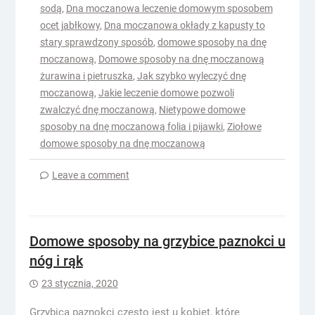
sodą
,
Dna moczanowa leczenie domowym sposobem
ocet jabłkowy
,
Dna moczanowa okłady z kapusty to
stary sprawdzony sposób
,
domowe sposoby na dnę
moczanową
,
Domowe sposoby na dnę moczanową
żurawina i pietruszka
,
Jak szybko wyleczyć dnę
moczanową
,
Jakie leczenie domowe pozwoli
zwalczyć dnę moczanową
,
Nietypowe domowe
sposoby na dnę moczanową folia i pijawki
,
Ziołowe
domowe sposoby na dnę moczanową
Leave a comment
Domowe sposoby na grzybice paznokci u
nóg i rąk
23 stycznia, 2020
Grzybica paznokci często jest u kobiet, które