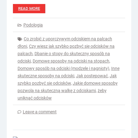
READ MORE
Podologia
Co zrobić z uporczywym odciskiem na palcach
dłoni
,
Czy wiesz jak szybko pozbyć się odcisków na
palcach
,
Dbanie o stopy do skuteczny sposób na
odciski
,
Domowe sposoby na odciski na stopach
,
Domowy sposób na odciski (modzele i nagnioty)
,
Inne
skuteczne sposoby na odciski
,
Jak postępować
,
Jak
szybko pozbyć się odcisków
,
Jakie domowe sposoby
pozwolą na skuteczną walkę z odciskami
,
żeby
uniknąć odcisków
Leave a comment