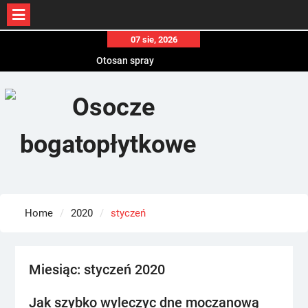
Skip
07 sie, 2026
Otosan spray
to
Korony
content
Endokrynolog warszawa
Home
2020
styczeń
Miesiąc:
styczeń 2020
Jak szybko wyleczyc dne moczanową