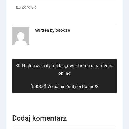
Zdrowie
Written by
osocze
Nawigacja
wpisu
Previous
Najlepsze buty trekkingowe dostępne w ofercie
post:
online
Next
[EBOOK] Wspólna Polityka Rolna
post:
Dodaj komentarz