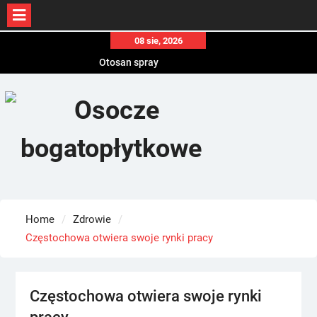
Skip
08 sie, 2026
to
Otosan spray
content
Korony
Endokrynolog warszawa
Home
Zdrowie
Częstochowa otwiera swoje rynki pracy
Częstochowa otwiera swoje rynki