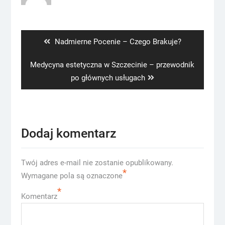
Nawigacja
wpisu
Previous
Nadmierne Pocenie – Czego Brakuje?
post:
Next
Medycyna estetyczna w Szczecinie – przewodnik
post:
po głównych usługach
Dodaj komentarz
Twój adres e-mail nie zostanie opublikowany.
*
Wymagane pola są oznaczone
*
Komentarz