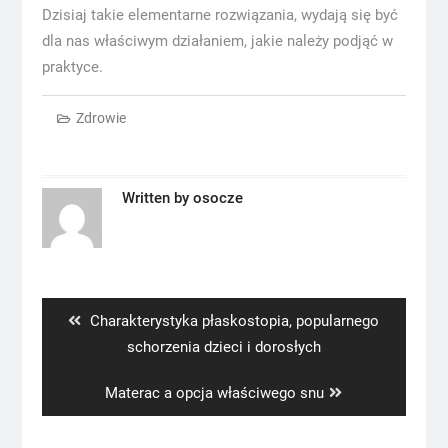
Dzisiaj takie elementarne rozwiązania, wydają się być
dla nas właściwym działaniem, jakie należy podjąć w
praktyce.
Zdrowie
Written by
osocze
Nawigacja
wpisu
Previous
Charakterystyka płaskostopia, popularnego
post:
schorzenia dzieci i dorosłych
Next
Materac a opcja właściwego snu
post: