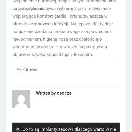
uzupełnienie domowej terapii. W tym kontekście
isla
na przeziębienie
bywa wybierana jako rozwiązanie
wspierające komfort gardła i krtani, zwłaszcza w
okresie sezonowych infekcji. Najlepsze efekty daje
połączenie działania miejscowego z odpowiednim
nawodnieniem, higieną nosa oraz dbałością o
wilgotność powietrza – a w razie niepokojących
objawów, szybka konsultacja z lekarzem.
Zdrowie
Written by
osocze
Nawigacja
wpisu
Previous
Co to są implanty zębów i dlaczego warto w nie