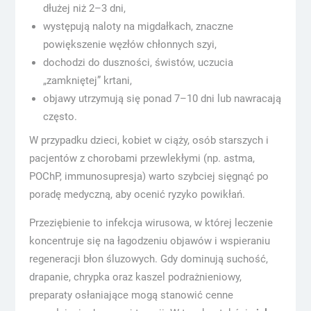
dłużej niż 2–3 dni,
występują naloty na migdałkach, znaczne
powiększenie węzłów chłonnych szyi,
dochodzi do duszności, świstów, uczucia
„zamkniętej” krtani,
objawy utrzymują się ponad 7–10 dni lub nawracają
często.
W przypadku dzieci, kobiet w ciąży, osób starszych i
pacjentów z chorobami przewlekłymi (np. astma,
POChP, immunosupresja) warto szybciej sięgnąć po
poradę medyczną, aby ocenić ryzyko powikłań.
Przeziębienie to infekcja wirusowa, w której leczenie
koncentruje się na łagodzeniu objawów i wspieraniu
regeneracji błon śluzowych. Gdy dominują suchość,
drapanie, chrypka oraz kaszel podrażnieniowy,
preparaty osłaniające mogą stanowić cenne