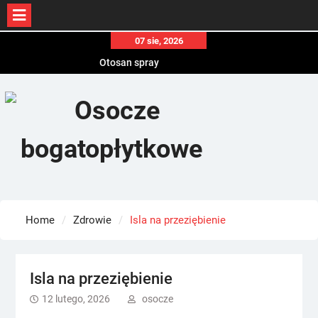
Skip
07 sie, 2026
Otosan spray
to
Korony
content
Endokrynolog warszawa
Home
Zdrowie
Isla na przeziębienie
Isla na przeziębienie
12 lutego, 2026
osocze