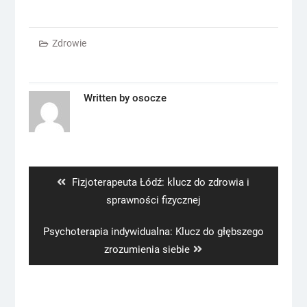
Zdrowie
Written by
osocze
Nawigacja
wpisu
Previous
Fizjoterapeuta Łódź: klucz do zdrowia i
post:
sprawności fizycznej
Next
Psychoterapia indywidualna: Klucz do głębszego
post:
zrozumienia siebie