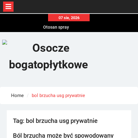
Skip
07 sie, 2026
to
Otosan spray
content
Korony
Endokrynolog warszawa
Home
bol brzucha usg prywatnie
Tag:
bol brzucha usg prywatnie
Ból brzucha może być spowodowany