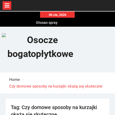
Skip
06 sie, 2026
to
Otosan spray
content
Korony
Endokrynolog warszawa
Home
Czy domowe sposoby na kurzajki okażą się skuteczne
Tag:
Czy domowe sposoby na kurzajki
okażą się skuteczne