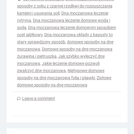
sposoby z soku z czarnej rzodkwi do rozpuszczania
kamieni i usuwania soli
,
Dna moczanowa leczenie
cytryną
,
Dna moczanowa leczenie domowe wodą i
sodą
,
Dna moczanowa leczenie domowym sposobem
ocet jabłkowy
,
Dna moczanowa okłady z kapusty to
stary sprawdzony sposób
,
domowe sposoby na dnę
moczanową
,
Domowe sposoby na dnę moczanową
żurawina i pietruszka
,
Jak szybko wyleczyć dnę
moczanową
,
Jakie leczenie domowe pozwoli
zwalczyć dnę moczanową
,
Nietypowe domowe
sposoby na dnę moczanową folia i pijawki
,
Ziołowe
domowe sposoby na dnę moczanową
Leave a comment