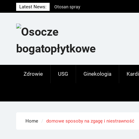
Skip
Latest News:
Otosan spray
to
Korony
content
Endokrynolog warszawa
Zdrowie
USG
Ginekologia
Kardi
Home
domowe sposoby na zgagę i niestrawność