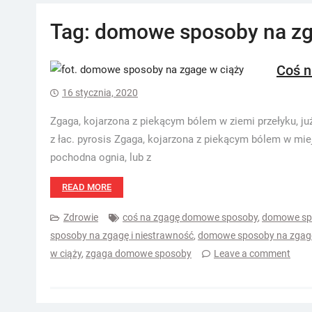
Tag:
domowe sposoby na zg
Coś n
16 stycznia, 2020
Zgaga, kojarzona z piekącym bólem w ziemi przełyku, już
z łac. pyrosis Zgaga, kojarzona z piekącym bólem w miej
pochodna ognia, lub z
READ MORE
Zdrowie
coś na zgagę domowe sposoby
,
domowe spo
sposoby na zgagę i niestrawność
,
domowe sposoby na zgagę 
w ciąży
,
zgaga domowe sposoby
Leave a comment