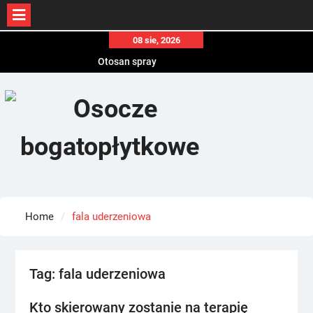
Skip
08 sie, 2026
to
Otosan spray
content
Korony
Endokrynolog warszawa
Home
fala uderzeniowa
Tag:
fala uderzeniowa
Kto skierowany zostanie na terapię