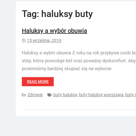
Tag:
haluksy buty
Haluksy a wybór obuwia
15 września, 2019
Haluksy a wybór obuwia Z roku na rok przybywa osób bo
stóp, która powoduje ból oraz poważny dyskomfort. Aby
powinniśmy bardziej skupiać się na wyborze
READ MORE
Zdrowie
buty haluksy
,
buty haluksy warszawa
,
buty 