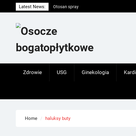
Skip
Latest News:
Otosan spray
to
Korony
content
Endokrynolog warszawa
Zdrowie
USG
Ginekologia
Kardi
Home
haluksy buty