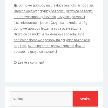
Domowe sposoby na grzybice paznokci u nóg i rąk
,
Główne objawy grzybicy paznokci
,
Grzybica paznokci
– domowe sposoby leczenia
,
Grzybica paznokci
leczenie domowe jodem
,
Grzybica paznokci u nóg-
domowe sposoby leczenia sodą oczyszczoną
,
Grzybica paznokci u rąk domowe sposoby
,
Inne
naturalne domowe sposoby na grzybicę paznokci u
nóg i rąk
,
Szare mydło to sprawdzony od dawna
sposób na grzybicę paznokci
Leave a comment
Szukaj: