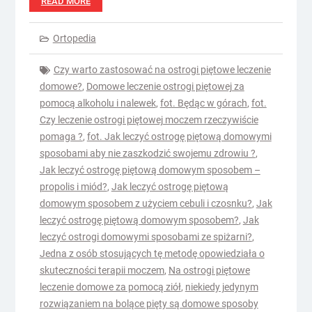
READ MORE
Ortopedia
Czy warto zastosować na ostrogi piętowe leczenie
domowe?
,
Domowe leczenie ostrogi piętowej za
pomocą alkoholu i nalewek
,
fot. Będąc w górach
,
fot.
Czy leczenie ostrogi piętowej moczem rzeczywiście
pomaga ?
,
fot. Jak leczyć ostrogę piętową domowymi
sposobami aby nie zaszkodzić swojemu zdrowiu ?
,
Jak leczyć ostrogę piętową domowym sposobem –
propolis i miód?
,
Jak leczyć ostrogę piętową
domowym sposobem z użyciem cebuli i czosnku?
,
Jak
leczyć ostrogę piętową domowym sposobem?
,
Jak
leczyć ostrogi domowymi sposobami ze spiżarni?
,
Jedna z osób stosujących tę metodę opowiedziała o
skuteczności terapii moczem
,
Na ostrogi piętowe
leczenie domowe za pomocą ziół
,
niekiedy jedynym
rozwiązaniem na bolące pięty są domowe sposoby