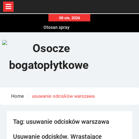
Skip
08 sie, 2026
to
Otosan spray
content
Korony
Endokrynolog warszawa
Home
usuwanie odcisków warszawa
Tag:
usuwanie odcisków warszawa
Usuwanie odcisków. Wrastające