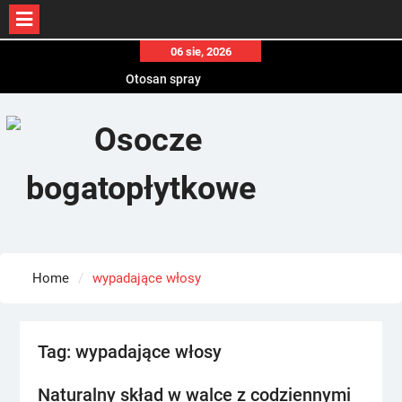
Skip
06 sie, 2026
to
Otosan spray
content
Korony
Endokrynolog warszawa
Home
wypadające włosy
Tag:
wypadające włosy
Naturalny skład w walce z codziennymi