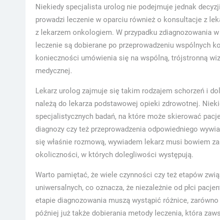
Niekiedy specjalista urolog nie podejmuje jednak decyzj
prowadzi leczenie w oparciu również o konsultacje z lek
z lekarzem onkologiem. W przypadku zdiagnozowania w u
leczenie są dobierane po przeprowadzeniu wspólnych kon
konieczności umówienia się na wspólną, trójstronną wiz
medycznej.
Lekarz urolog zajmuje się takim rodzajem schorzeń i dol
należą do lekarza podstawowej opieki zdrowotnej. Nie
specjalistycznych badań, na które może skierować pacje
diagnozy czy też przeprowadzenia odpowiedniego wywia
się właśnie rozmową, wywiadem lekarz musi bowiem zapy
okoliczności, w których dolegliwości występują.
Warto pamiętać, że wiele czynności czy też etapów zwią
uniwersalnych, co oznacza, że niezależnie od płci pac
etapie diagnozowania muszą wystąpić różnice, zarówno
później już także dobierania metody leczenia, która zaws