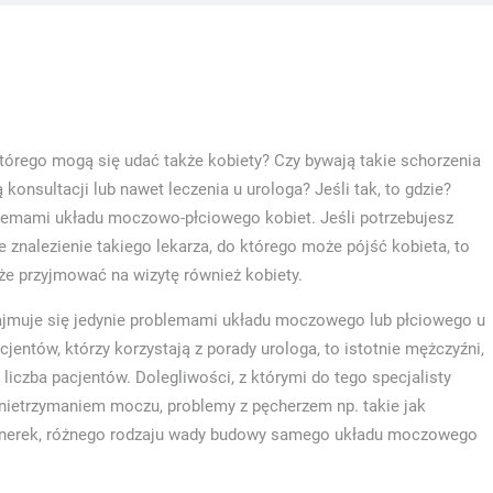
 którego mogą się udać także kobiety? Czy bywają takie schorzenia
nsultacji lub nawet leczenia u urologa? Jeśli tak, to gdzie?
blemami układu moczowo-płciowego kobiet. Jeśli potrzebujesz
 znalezienie takiego lekarza, do którego może pójść kobieta, to
e przyjmować na wizytę również kobiety.
 zajmuje się jedynie problemami układu moczowego lub płciowego u
entów, którzy korzystają z porady urologa, to istotnie mężczyźni,
 liczba pacjentów. Dolegliwości, z którymi do tego specjalisty
z nietrzymaniem moczu, problemy z pęcherzem np. takie jak
cą nerek, różnego rodzaju wady budowy samego układu moczowego