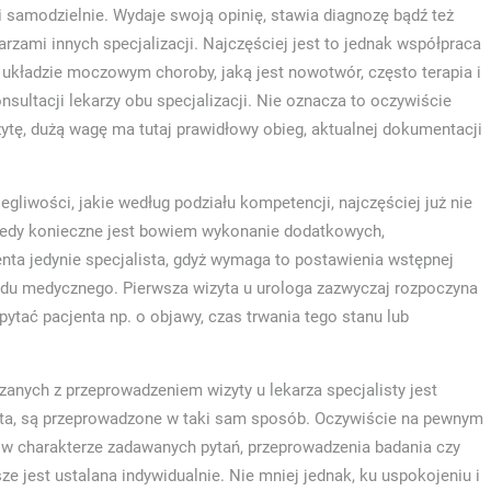
i samodzielnie. Wydaje swoją opinię, stawia diagnozę bądź też
arzami innych specjalizacji. Najczęściej jest to jednak współpraca
kładzie moczowym choroby, jaką jest nowotwór, często terapia i
sultacji lekarzy obu specjalizacji. Nie oznacza to oczywiście
ytę, dużą wagę ma tutaj prawidłowy obieg, aktualnej dokumentacji
egliwości, jakie według podziału kompetencji, najczęściej już nie
kiedy konieczne jest bowiem wykonanie dodatkowych,
nta jedynie specjalista, gdyż wymaga to postawienia wstępnej
du medycznego. Pierwsza wizyta u urologa zazwyczaj rozpoczyna
tać pacjenta np. o objawy, czas trwania tego stanu lub
zanych z przeprowadzeniem wizyty u lekarza specjalisty jest
jenta, są przeprowadzone w taki sam sposób. Oczywiście na pewnym
 w charakterze zadawanych pytań, przeprowadzenia badania czy
ze jest ustalana indywidualnie. Nie mniej jednak, ku uspokojeniu i