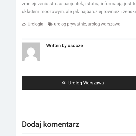
zmniejszeniu stresu pacjentek, istotną informacją jest to
układem moczowym, ale jak najbardziej również i żeńsk
Urologia
urolog prywatnie
,
urolog warszawa
Written by
osocze
Nawigacja
wpisu
Previous
Urolog Warszawa
post:
Dodaj komentarz