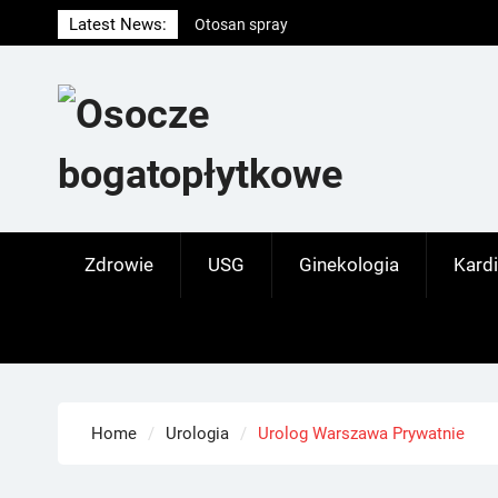
Skip
Latest News:
Otosan spray
to
Korony
content
Endokrynolog warszawa
Zdrowie
USG
Ginekologia
Kardi
Home
Urologia
Urolog Warszawa Prywatnie