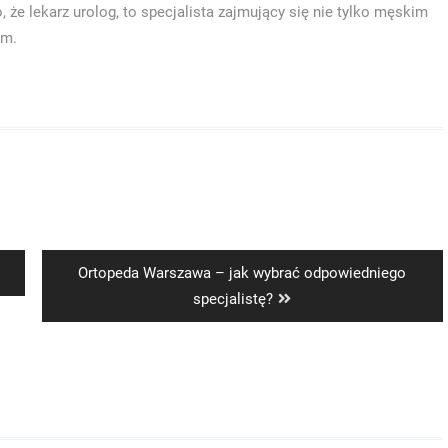
, że lekarz urolog, to specjalista zajmujący się nie tylko męskim
im.
Next
Ortopeda Warszawa – jak wybrać odpowiedniego
post:
specjalistę?