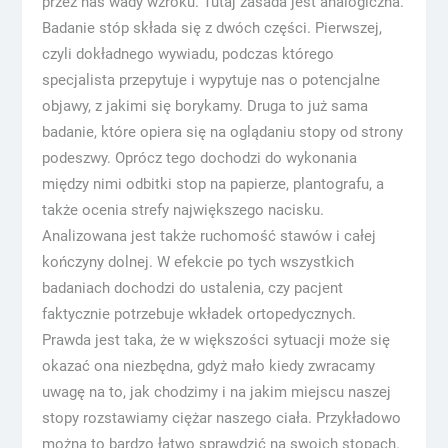
przez nas wady wzroku. Tutaj zasada jest analogiczna.
Badanie stóp składa się z dwóch części. Pierwszej,
czyli dokładnego wywiadu, podczas którego
specjalista przepytuje i wypytuje nas o potencjalne
objawy, z jakimi się borykamy. Druga to już sama
badanie, które opiera się na oglądaniu stopy od strony
podeszwy. Oprócz tego dochodzi do wykonania
między nimi odbitki stop na papierze, plantografu, a
także ocenia strefy największego nacisku.
Analizowana jest także ruchomość stawów i całej
kończyny dolnej. W efekcie po tych wszystkich
badaniach dochodzi do ustalenia, czy pacjent
faktycznie potrzebuje wkładek ortopedycznych.
Prawda jest taka, że w większości sytuacji może się
okazać ona niezbędna, gdyż mało kiedy zwracamy
uwagę na to, jak chodzimy i na jakim miejscu naszej
stopy rozstawiamy ciężar naszego ciała. Przykładowo
można to bardzo łatwo sprawdzić na swoich stopach.