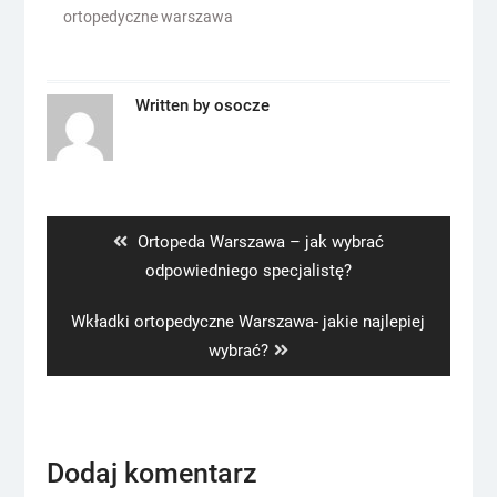
ortopedyczne warszawa
Written by
osocze
Nawigacja
wpisu
Previous
Ortopeda Warszawa – jak wybrać
post:
odpowiedniego specjalistę?
Next
Wkładki ortopedyczne Warszawa- jakie najlepiej
post:
wybrać?
Dodaj komentarz