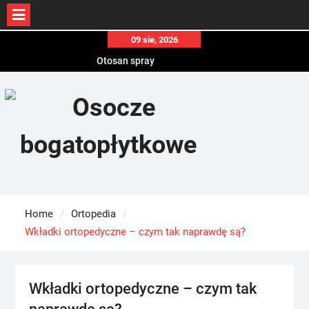
Skip
09 sie, 2026
Otosan spray
to
Korony
content
Endokrynolog warszawa
Home
Ortopedia
Wkładki ortopedyczne – czym tak naprawdę są?
Wkładki ortopedyczne – czym tak