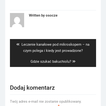
Written by
osocze
Nawigacja
wpisu
Previous
Leczenie kanałowe pod mikroskopem – na
post:
czym polega i kiedy jest prowadzone?
Next
Gdzie szukać bakuchiolu?
post:
Dodaj komentarz
Twój adres e-mail nie zostanie opublikowany.