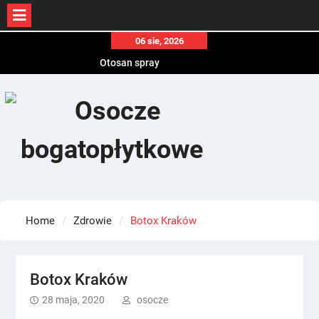
Skip
06 sie, 2026
to
Otosan spray
content
Korony
Endokrynolog warszawa
Home
Zdrowie
Botox Kraków
Botox Kraków
28 maja, 2020
osocze