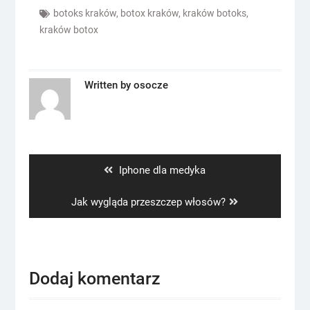
botoks kraków
,
botox kraków
,
kraków botoks
,
kraków botox
Written by
osocze
Nawigacja
wpisu
Previous
Iphone dla medyka
post:
Next
Jak wygląda przeszczep włosów?
post:
Dodaj komentarz