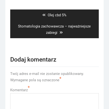
Nawigacja
wpisu
Previous
Olej cbd 5%
post:
Next
Stomatologia zachowawcza – najważniejsze
post:
zabiegi
Dodaj komentarz
Twój adres e-mail nie zostanie opublikowany.
*
Wymagane pola są oznaczone
*
Komentarz