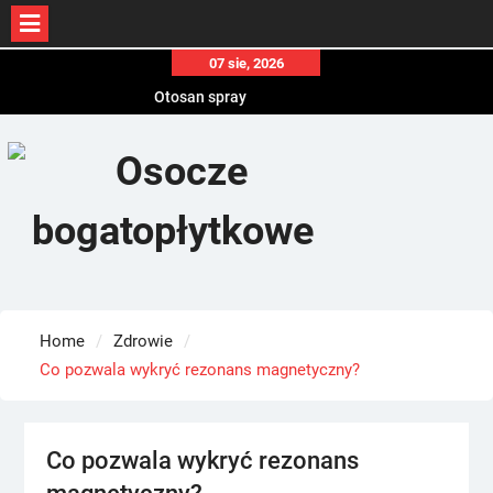
Skip
07 sie, 2026
to
Otosan spray
content
Korony
Endokrynolog warszawa
Home
Zdrowie
Co pozwala wykryć rezonans magnetyczny?
Co pozwala wykryć rezonans