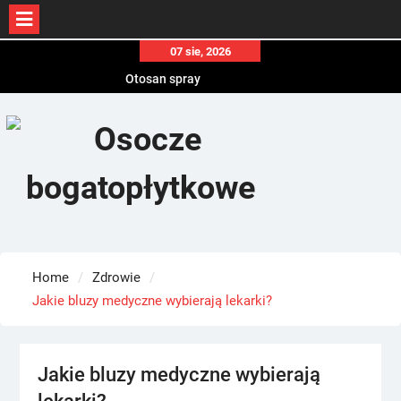
Skip
07 sie, 2026
to
Otosan spray
content
Korony
Endokrynolog warszawa
Home
Zdrowie
Jakie bluzy medyczne wybierają lekarki?
Jakie bluzy medyczne wybierają