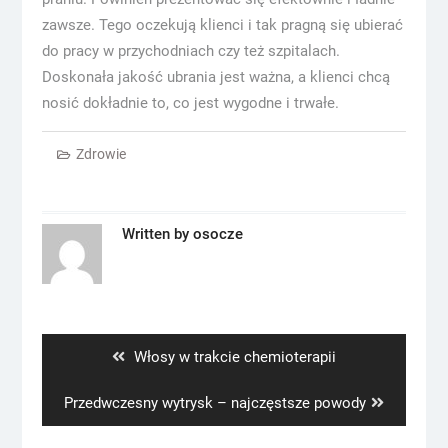
zawsze. Tego oczekują klienci i tak pragną się ubierać
do pracy w przychodniach czy też szpitalach.
Doskonała jakość ubrania jest ważna, a klienci chcą
nosić dokładnie to, co jest wygodne i trwałe.
Zdrowie
Written by
osocze
Nawigacja
wpisu
Previous
Włosy w trakcie chemioterapii
post:
Next
Przedwczesny wytrysk – najczęstsze powody
post: