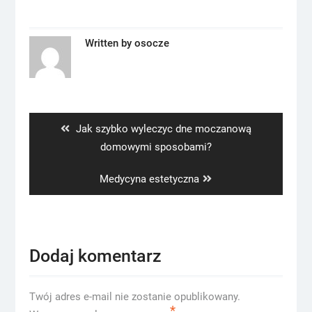
Written by
osocze
Nawigacja
wpisu
Previous
Jak szybko wyleczyc dne moczanową
post:
domowymi sposobami?
Next
Medycyna estetyczna
post:
Dodaj komentarz
Twój adres e-mail nie zostanie opublikowany.
*