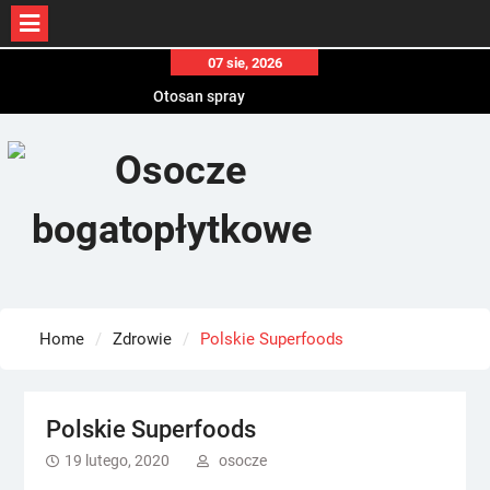
Skip
07 sie, 2026
to
Otosan spray
content
Korony
Endokrynolog warszawa
Home
Zdrowie
Polskie Superfoods
Polskie Superfoods
19 lutego, 2020
osocze