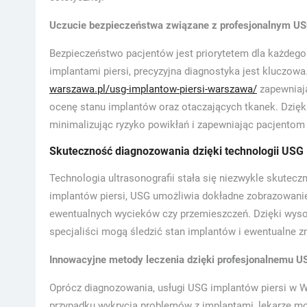
Uczucie bezpieczeństwa związane z profesjonalnym U
Bezpieczeństwo pacjentów jest priorytetem dla każdego
implantami piersi, precyzyjna diagnostyka jest kluczowa
warszawa.pl/usg-implantow-piersi-warszawa/
zapewniają
ocenę stanu implantów oraz otaczających tkanek. Dzię
minimalizując ryzyko powikłań i zapewniając pacjentom
Skuteczność diagnozowania dzięki technologii USG
Technologia ultrasonografii stała się niezwykle skute
implantów piersi, USG umożliwia dokładne zobrazowanie 
ewentualnych wycieków czy przemieszczeń. Dzięki wyso
specjaliści mogą śledzić stan implantów i ewentualne z
Innowacyjne metody leczenia dzięki profesjonalnemu U
Oprócz diagnozowania, usługi USG implantów piersi w 
przypadku wykrycia problemów z implantami, lekarze mo