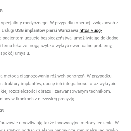
SG
 specjalisty medycznego. W przypadku operacji związanych z
. Usługi
USG implantów piersi Warszawa
https://usg-
 pacjentom uczucie bezpieczeństwa, umożliwiając dokładną
ki temu lekarze mogą szybko wykryć ewentualne problemy,
 spokój umysłu.
czną metodą diagnozowania różnych schorzeń. W przypadku
struktury implantów, ocenę ich integralności oraz wykrycie
kiej rozdzielczości obrazu i zaawansowanym technikom,
miany w tkankach z niezwykłą precyzją.
SG
Warszawie umożliwiają także innowacyjne metody leczenia. W
gą szybko podjąć działania naprawcze, minimalizując ryzyko