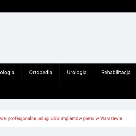
ologia
Ortopedia
Urologia
Rehabilitacja
yce: profesjonalne usługi USG implantów piersi w Warszawie