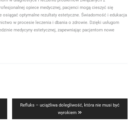
ełom w diagnostyce i leczeniu problemów związanych z
profesjonalnej opiece medycznej, pacjenci mogą cieszyć się
e osiągać optymalne rezultaty estetyczne. Świadomość i edukacja
ictwo w procesie leczenia i dbania o zdrowie. Dzięki usługom
iedzinie medycyny estetycznej, zapewniając pacjentom nowe
Next
Refluks – uciążliwa dolegliwość, która nie musi być
post:
wyrokiem