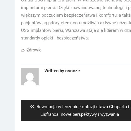
Usługi USG implantów piersi w Warszawie stanowią prz
implantami piersi. Dzięki zaawansowanej technologii i 
większym poczuciem bezpieczeństwa i komfortu, a takż
pacjentów są priorytetem, co umożliwia aktywne uczestn
USG implantów piersi, Warszawa staje się liderem w dz
standardy opieki i bezpieczeństwa.
Zdrowie
Written by
osocze
Nawigacja
wpisu
Previous
Rewolucja w leczeniu kontuzji stawu Choparta i
post:
Lisfranca: nowe perspektywy i wyzwania