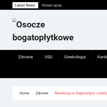
Skip
Latest News:
Otosan spray
to
Korony
content
Endokrynolog warszawa
Zdrowie
USG
Ginekologia
Kardi
Home
Zdrowie
Rewolucja w diagnostyce i estet