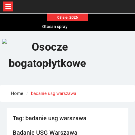
Skip
08 sie, 2026
to
Otosan spray
content
Korony
Endokrynolog warszawa
Home
badanie usg warszawa
Tag:
badanie usg warszawa
Badanie USG Warszawa