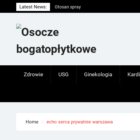
Skip
Latest News:
Otosan spray
to
Korony
content
Endokrynolog warszawa
Zdrowie
USG
Ginekologia
Kardi
Home
echo serca prywatnie warszawa