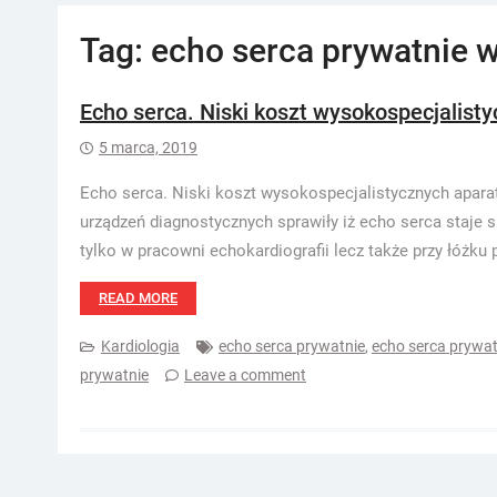
Tag:
echo serca prywatnie 
Echo serca. Niski koszt wysokospecjalist
5 marca, 2019
Echo serca. Niski koszt wysokospecjalistycznych aparat
urządzeń diagnostycznych sprawiły iż echo serca staje
tylko w pracowni echokardiografii lecz także przy łóżku 
READ MORE
Kardiologia
echo serca prywatnie
,
echo serca prywa
prywatnie
Leave a comment