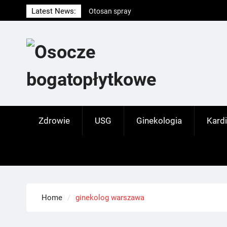
Skip
Latest News:
Otosan spray
to
Korony
content
Endokrynolog warszawa
Zdrowie
USG
Ginekologia
Kardi
Home
ginekolog warszawa