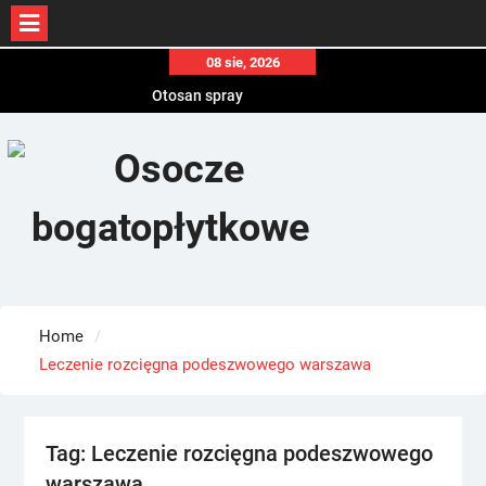
Skip
08 sie, 2026
to
Otosan spray
content
Korony
Endokrynolog warszawa
Home
Leczenie rozcięgna podeszwowego warszawa
Tag:
Leczenie rozcięgna podeszwowego
warszawa