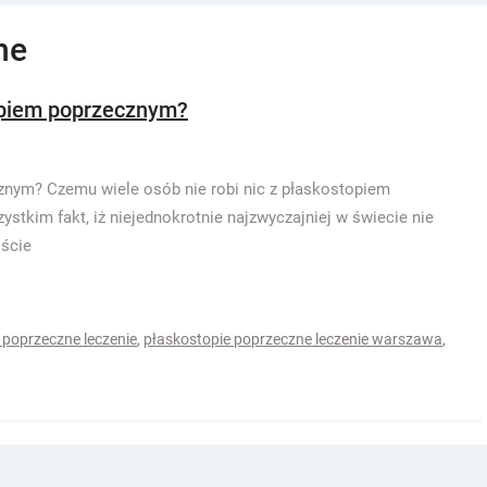
ne
topiem poprzecznym?
znym? Czemu wiele osób nie robi nic z płaskostopiem
kim fakt, iż niejednokrotnie najzwyczajniej w świecie nie
iście
 poprzeczne leczenie
,
płaskostopie poprzeczne leczenie warszawa
,