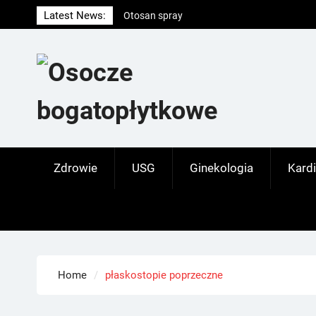
Skip
Latest News:
Otosan spray
to
Korony
content
Endokrynolog warszawa
Zdrowie
USG
Ginekologia
Kardi
Home
płaskostopie poprzeczne