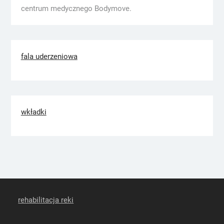
centrum medycznego Bodymove.
fala uderzeniowa
wkładki
rehabilitacja reki