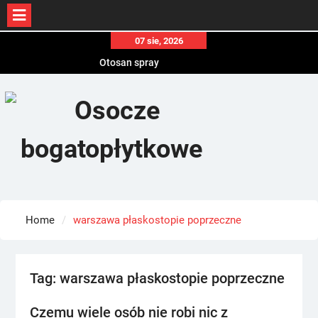
Skip
07 sie, 2026
to
Otosan spray
content
Korony
Endokrynolog warszawa
Home
warszawa płaskostopie poprzeczne
Tag:
warszawa płaskostopie poprzeczne
Czemu wiele osób nie robi nic z