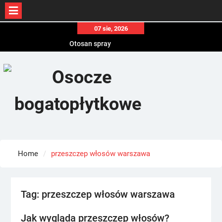
Skip
07 sie, 2026
to
Otosan spray
content
Korony
Endokrynolog warszawa
Home
przeszczep włosów warszawa
Tag:
przeszczep włosów warszawa
Jak wygląda przeszczep włosów?