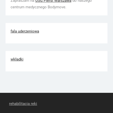
Zapraszam na
USG Piersi Warszawa
do naszego
centrum medycznego Bodymove.
fala uderzeniowa
wkładki
rehabilitacja reki