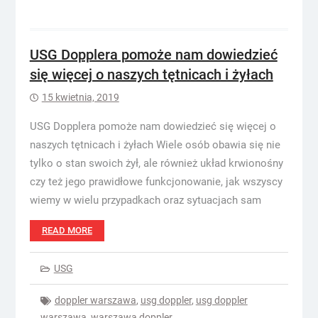
USG Dopplera pomoże nam dowiedzieć
się więcej o naszych tętnicach i żyłach
15 kwietnia, 2019
USG Dopplera pomoże nam dowiedzieć się więcej o
naszych tętnicach i żyłach Wiele osób obawia się nie
tylko o stan swoich żył, ale również układ krwionośny
czy też jego prawidłowe funkcjonowanie, jak wszyscy
wiemy w wielu przypadkach oraz sytuacjach sam
READ MORE
USG
doppler warszawa
,
usg doppler
,
usg doppler
warszawa
,
warszawa doppler