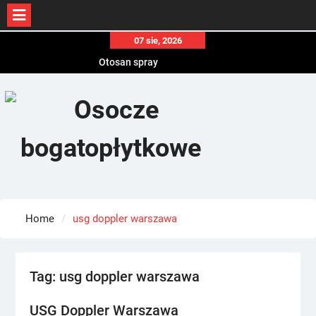
Skip
07 sie, 2026
to
Otosan spray
content
Korony
Endokrynolog warszawa
Home
usg doppler warszawa
Tag:
usg doppler warszawa
USG Doppler Warszawa