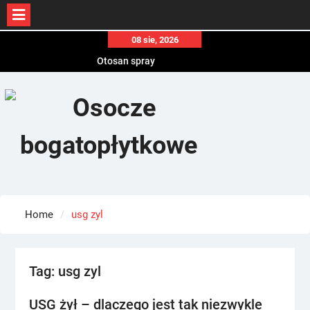
Skip
08 sie, 2026
to
Otosan spray
content
Korony
Endokrynolog warszawa
Home
usg zyl
Tag:
usg zyl
USG żył – dlaczego jest tak niezwykle