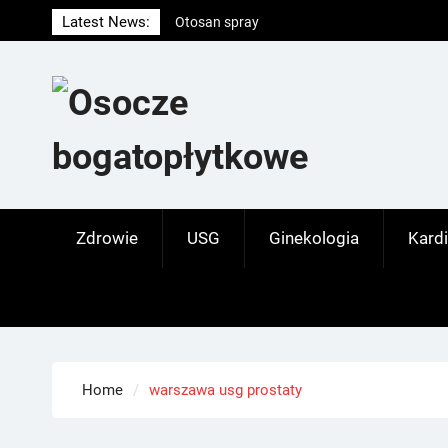
Skip
Latest News:
Otosan spray
to
Korony
content
Endokrynolog warszawa
Zdrowie
USG
Ginekologia
Kardi
Home
warszawa usg prostaty