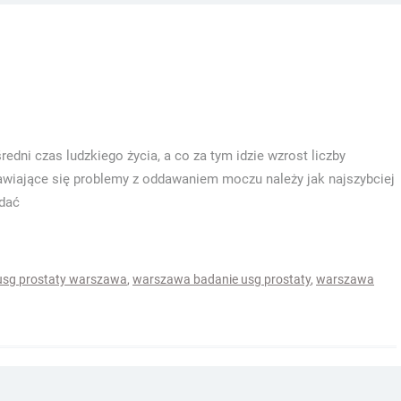
edni czas ludzkiego życia, a co za tym idzie wzrost liczby
awiające się problemy z oddawaniem moczu należy jak najszybciej
adać
usg prostaty warszawa
,
warszawa badanie usg prostaty
,
warszawa