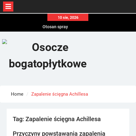
Skip
10 sie, 2026
to
Otosan spray
content
Korony
Endokrynolog warszawa
Home
Zapalenie ścięgna Achillesa
Tag:
Zapalenie ścięgna Achillesa
Przyczyny powstawania zapalenia