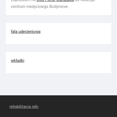
centrum medycznego Bodymove.
fala uderzeniowa
wkładki
rehabilitacja reki