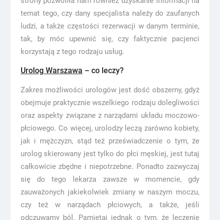
strony pozwoliła nam również uzyskanie informacji na
temat tego, czy dany specjalista należy do zaufanych
ludzi, a także częstości rezerwacji w danym terminie,
tak, by móc upewnić się, czy faktycznie pacjenci
korzystają z tego rodzaju usług.
Urolog Warszawa
– co leczy?
Zakres możliwości urologów jest dość obszerny, gdyż
obejmuje praktycznie wszelkiego rodzaju dolegliwości
oraz aspekty związane z narządami układu moczowo-
płciowego. Co więcej, urolodzy leczą zarówno kobiety,
jak i mężczyzn, stąd też przeświadczenie o tym, że
urolog skierowany jest tylko do płci męskiej, jest tutaj
całkowicie zbędne i niepotrzebne. Ponadto zazwyczaj
się do tego lekarza zawsze w momencie, gdy
zauważonych jakiekolwiek zmiany w naszym moczu,
czy też w narządach płciowych, a także, jeśli
odczuwamy ból. Pamiętaj jednak o tym, że leczenie