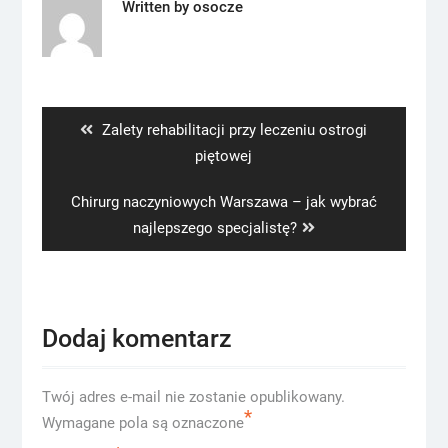
Written by
osocze
Nawigacja
wpisu
Previous
Zalety rehabilitacji przy leczeniu ostrogi
post:
piętowej
Next
Chirurg naczyniowych Warszawa – jak wybrać
post:
najlepszego specjalistę?
Dodaj komentarz
Twój adres e-mail nie zostanie opublikowany.
*
Wymagane pola są oznaczone