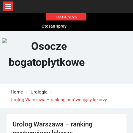
Skip
09 sie, 2026
Otosan spray
to
Korony
content
Endokrynolog warszawa
Home
Urologia
Urolog Warszawa – ranking porównujący lekarzy
Urolog Warszawa – ranking