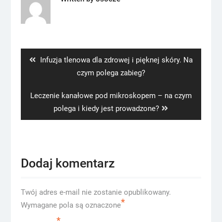
Nawigacja
wpisu
Previous
Infuzja tlenowa dla zdrowej i pięknej skóry. Na
post:
czym polega zabieg?
Next
Leczenie kanałowe pod mikroskopem – na czym
post:
polega i kiedy jest prowadzone?
Dodaj komentarz
Twój adres e-mail nie zostanie opublikowany.
*
Wymagane pola są oznaczone
*