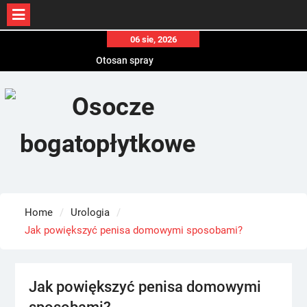
Skip
06 sie, 2026
to
Otosan spray
Korony
content
Endokrynolog warszawa
Home
Urologia
Jak powiększyć penisa domowymi sposobami?
Jak powiększyć penisa domowymi