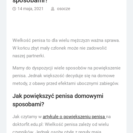
sposobami?
14 maja, 2021
osocze
Wielkość penisa to dla wielu mężczyzn ważna sprawa.
W końcu zbyt mały członek może nie zadowolić
naszej partnerki.
Mamy do dyspozycji wiele sposobów na powiększenie
penisa. Jednak większość decyduje się na domowe
metody, z obawy przed efektami ubocznymi zabiegów.
Jak powiększyć penisa domowymi
sposobami?
Jak czytamy w
artykule o powiększeniu penisa
na
doktorfit.edu.pl: Wielkość penisa zależy od wielu
czynników. Jednak osoby otyłe z reguły mają