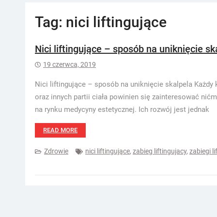
Tag:
nici liftingujące
Nici liftingujące – sposób na uniknięcie sk
19 czerwca, 2019
Nici liftingujące – sposób na uniknięcie skalpela Każdy 
oraz innych partii ciała powinien się zainteresować nićm
na rynku medycyny estetycznej. Ich rozwój jest jednak
READ MORE
Zdrowie
nici liftingujące
,
zabieg liftingujacy
,
zabiegi l