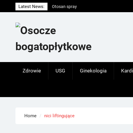
Skip
Latest News:
Otosan spray
to
Korony
content
Endokrynolog warszawa
Zdrowie
USG
Ginekologia
Kardi
Home
nici liftingujące